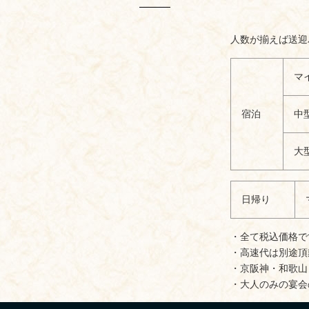
人数が揃えば送迎
マ
宿泊
中
大
日帰り
・全て税込価格で
・高速代は別途頂
・京阪神・和歌山
・大人のみの宴会